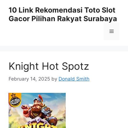
Skip
10 Link Rekomendasi Toto Slot
to
Gacor Pilihan Rakyat Surabaya
content
Menu
Knight Hot Spotz
February 14, 2025
by
Donald Smith