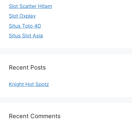
Slot Scatter Hitam
Slot Oxplay
Situs Toto 4D
Situs Slot Asia
Recent Posts
Knight Hot Spotz
Recent Comments