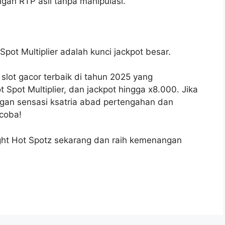
ngan RTP asli tanpa manipulasi.
Spot Multiplier adalah kunci jackpot besar.
slot gacor terbaik di tahun 2025 yang
 Spot Multiplier, dan jackpot hingga x8.000. Jika
ngan sensasi ksatria abad pertengahan dan
coba!
ght Hot Spotz sekarang dan raih kemenangan