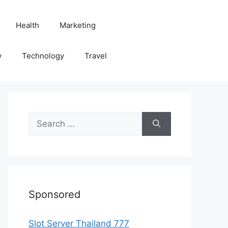
Health
Marketing
y
Technology
Travel
S
e
a
r
c
h
Sponsored
f
o
r
Slot Server Thailand 777