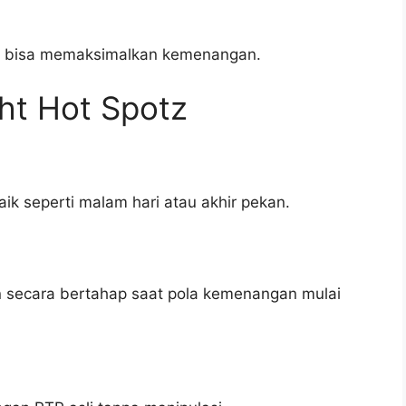
ns bisa memaksimalkan kemenangan.
ht Hot Spotz
ik seperti malam hari atau akhir pekan.
an secara bertahap saat pola kemenangan mulai