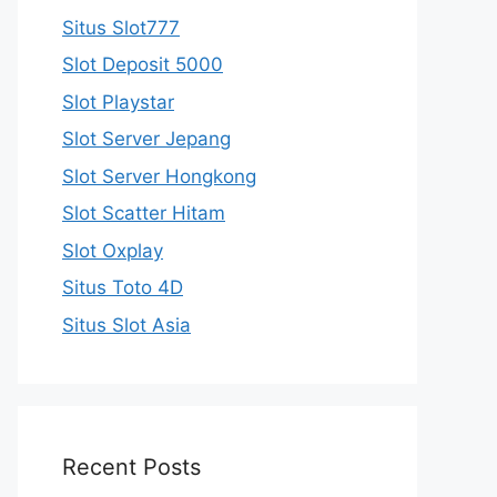
:
Situs Slot777
Slot Deposit 5000
Slot Playstar
Slot Server Jepang
Slot Server Hongkong
Slot Scatter Hitam
Slot Oxplay
Situs Toto 4D
Situs Slot Asia
Recent Posts