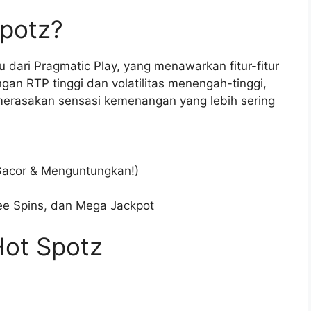
Spotz?
u dari Pragmatic Play, yang menawarkan fitur-fitur
an RTP tinggi dan volatilitas menengah-tinggi,
merasakan sensasi kemenangan yang lebih sering
Gacor & Menguntungkan!)
Free Spins, dan Mega Jackpot
Hot Spotz