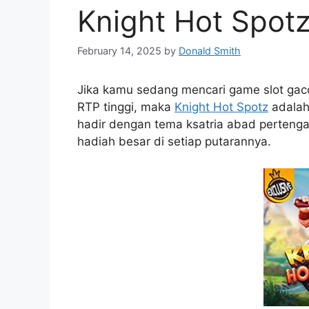
Knight Hot Spot
February 14, 2025
by
Donald Smith
Jika kamu sedang mencari game slot gac
RTP tinggi, maka
Knight Hot Spotz
adalah
hadir dengan tema ksatria abad perteng
hadiah besar di setiap putarannya.